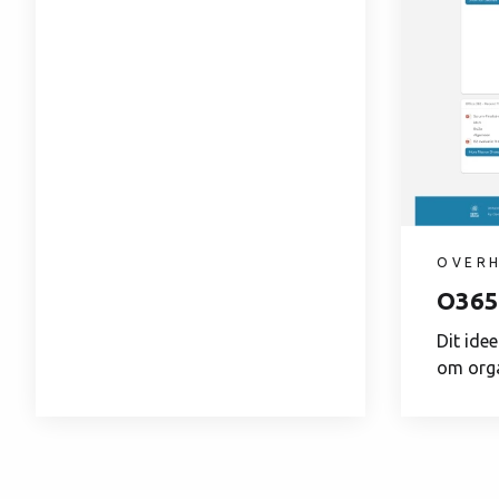
OVER
O365
Dit ide
om orga
binnen e