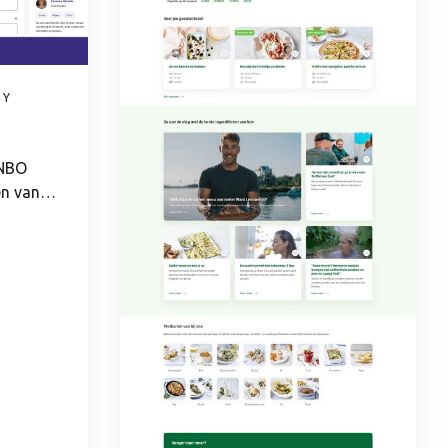
TY
ANBO
en van