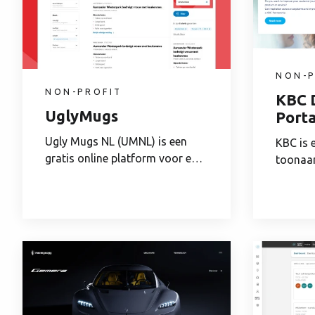
NON-P
NON-PROFIT
KBC 
UglyMugs
Porta
Ugly Mugs NL (UMNL) is een
KBC is 
gratis online platform voor en
toonaan
door sekswerkers...
groepen 