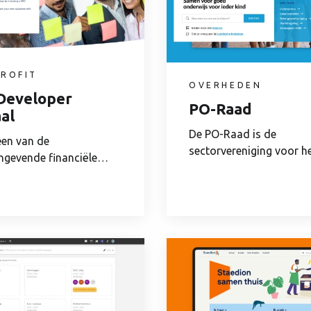
ROFIT
OVERHEDEN
Developer
PO-Raad
al
De PO-Raad is de
een van de
sectorvereniging voor h
gevende financiële
primair onderwijs. Zij...
in Europa. Het is een...