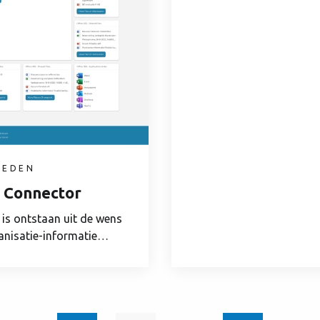
HEDEN
 Connector
e is ontstaan uit de wens
nisatie-informatie
en...