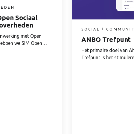
HEDEN
Open Sociaal
 overheden
SOCIAL / COMMUNI
enwerking met Open
ANBO Trefpunt
hebben we SIM Open
eïntroduceerd...
Het primaire doel van 
Trefpunt is het stimuler
contact en...