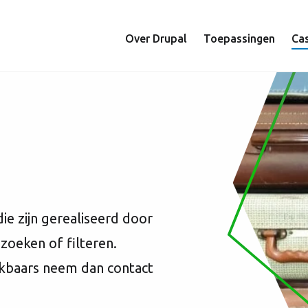
Hoofdnavigat
Over Drupal
Toepassingen
Ca
ie zijn gerealiseerd door
zoeken of filteren.
ijkbaars neem dan contact