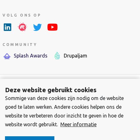
VOLG ONS OP
COMMUNITY
Splash Awards
Drupaljam
Deze website gebruikt cookies
Sommige van deze cookies zijn nodig om de website
Footer-
Over Stichting Drupal Nederland
goed te laten werken. Andere cookies helpen ons de
menu
Contact
website te verbeteren door inzicht te geven in hoe de
Privacy Statement
website wordt gebruikt.
Meer informatie
2025 Stichting Drupal Nederland, KVK 34384120