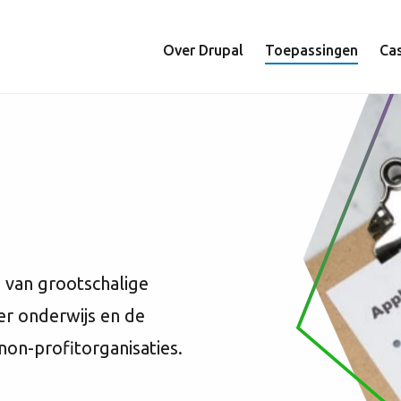
Hoofdnavigat
Over Drupal
Toepassingen
Ca
 van grootschalige
er onderwijs en de
non-profitorganisaties.