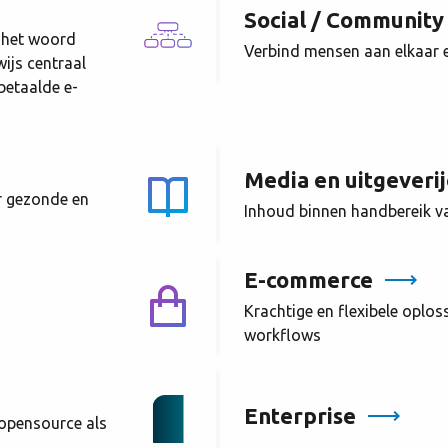
Social / Community
n het woord
Verbind mensen aan elkaar 
ijs centraal
 betaalde e-
Media en uitgeveri
r gezonde en
Inhoud binnen handbereik va
E-commerce
Krachtige en flexibele opl
workflows
Enterprise
 opensource als