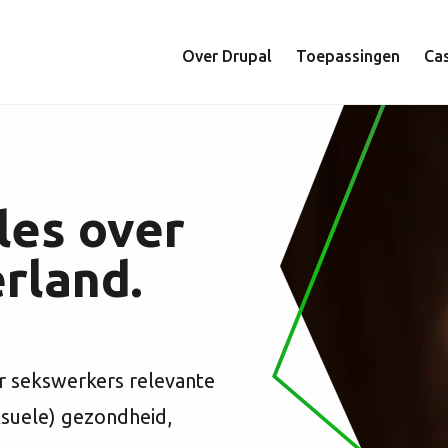
Hoofdnavigat
Over Drupal
Toepassingen
Ca
les over
rland.
r sekswerkers relevante
ksuele) gezondheid,