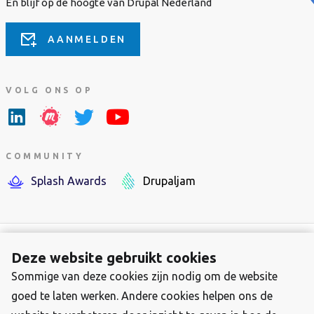
En blijf op de hoogte van Drupal Nederland
AANMELDEN
VOLG ONS OP
COMMUNITY
Splash Awards
Drupaljam
Deze website gebruikt cookies
Sommige van deze cookies zijn nodig om de website
Footer-
Over Stichting Drupal Nederland
goed te laten werken. Andere cookies helpen ons de
menu
Contact