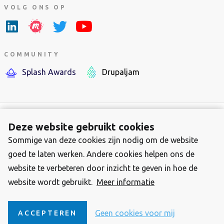
VOLG ONS OP
COMMUNITY
Splash Awards
Drupaljam
Deze website gebruikt cookies
Sommige van deze cookies zijn nodig om de website
Footer-
Over Stichting Drupal Nederland
goed te laten werken. Andere cookies helpen ons de
menu
Contact
website te verbeteren door inzicht te geven in hoe de
Privacy Statement
website wordt gebruikt.
Meer informatie
2025 Stichting Drupal Nederland, KVK 34384120
Drupal is een geregistreerd
trademark van Dries Buytaert
Geen cookies voor mij
ACCEPTEREN
Content beschikbaar onder
CC 4.0 Internationaal-licentie