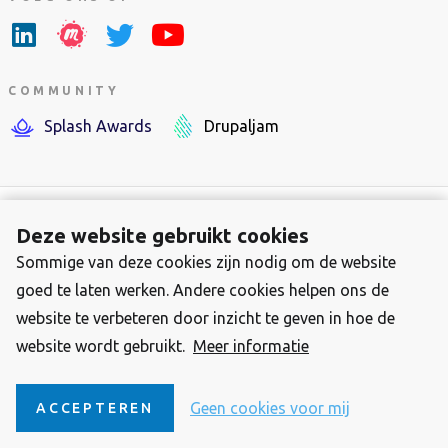
COMMUNITY
Splash Awards
Drupaljam
Deze website gebruikt cookies
Sommige van deze cookies zijn nodig om de website
Footer-
Over Stichting Drupal Nederland
goed te laten werken. Andere cookies helpen ons de
menu
Contact
website te verbeteren door inzicht te geven in hoe de
Privacy Statement
website wordt gebruikt.
Meer informatie
2025 Stichting Drupal Nederland, KVK 34384120
Drupal is een geregistreerd
trademark van Dries Buytaert
Geen cookies voor mij
ACCEPTEREN
Content beschikbaar onder
CC 4.0 Internationaal-licentie